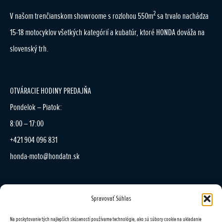
2
V našom trenčianskom showroome s rozlohou 550m
sa trvalo nachádza
15-18 motocyklov všetkých kategórií a kubatúr, ktoré HONDA dováža na
slovenský trh.
OTVÁRACIE HODINY PREDAJŇA
Pondelok – Piatok:
8:00 – 17:00
+421 904 096 831
honda-moto@hondatn.sk
Spravovať Súhlas
OTVÁRACIE HODINY SERVIS
Pondelok – Piatok:
Na poskytovanie tých najlepších skúseností používame technológie, ako sú súbory cookie na ukladanie