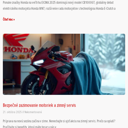
Ponuke značky Honda na veľtrhu EICMA 2025 dominujú nový model CB1000GT, globálny debut
elektrického motocykla Honda WN7, rozšírenie radu motocyklov s technológiou Honda E-Clutch a
Čítať viac »
Bezpečné zazimovanie motoriek a zimný servis
21. októbra 2025
Nekomentované
Príprava na novú sezónu začína v zime. Nenechajte si ujsť akciu na zimný servis. Prečo sa oplatí?
Prečítajte si benefity, ktoré máte teraz u nás v